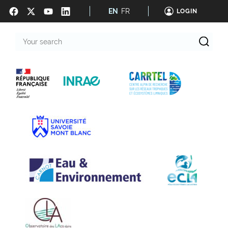
EN
FR
LOGIN
Your
search